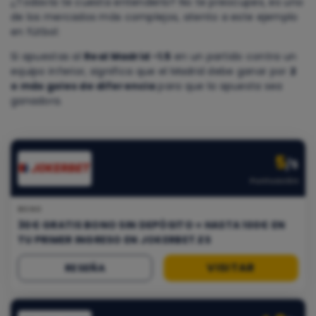
¿Todavía te cuesta entenderlo? No te preocupes, es uno
de los mercados más complejos, atento a este ejemplo
en fútbol:
Si apuestas al
Real Madrid -1.5
en un partido contra un
equipo inferior, significa que el Madrid debe ganar por
2
o más goles de diferencia
para que la apuesta sea
ganadora.
5
/5
Puntuación
BONO
30€ GRATIS BONO SIN DEPÓSITO + HASTA 100€ EN
TU PRIMER INGRESO EN JOKERBET.ES
VISITAR
RESEÑA