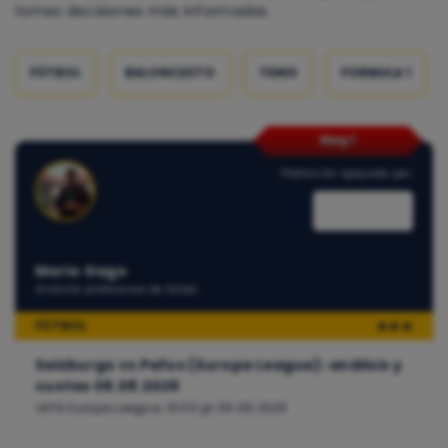
tomes decisiones más informadas.
FÚTBOL
BALONCESTO
TENIS
FORMULA 1
Hoy!
Predicción apoyada por:
Mario Gago
Analista profesional de fútbol
FÚTBOL
🔥🔥🔥
Salzburgo vs Pafos (Europa League): análisis y
cuotas 06.08.2026
UEFA Europa League, 19:00 @ 06.08.2026