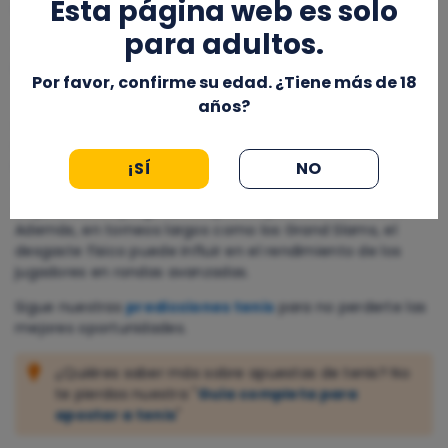
Esta página web es solo
pista dura. Cada una de estas superficies favorece a
ciertos jugadores, por lo que conocer las estadísticas de
para adultos.
cada tenista en cada tipo de cancha es clave para
hacer buenos pronósticos.
Por favor, confirme su edad. ¿Tiene más de 18
También es importante analizar el
estado físico y
años?
mental de los jugadores
, ya que al ser un deporte
individual, cualquier bajón de rendimiento puede marcar
¡SÍ
NO
la diferencia. Otro aspecto fundamental es el
historial
de enfrentamientos directos
, ya que hay jugadores
cuyo estilo de juego se adapta mejor a ciertos rivales.
Además, en torneos largos como los Grand Slams, el
desgaste físico puede influir en el rendimiento de los
jugadores en rondas avanzadas.
Sigue nuestras
predicciones tenis
para no perderte las
mejores oportunidades.
¿Quiéres saber más sobre apuestas de tenis? No
te pierdas nuestra "
Guía completa para
apostar a tenis
"