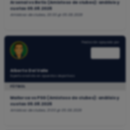
Arsenal vs Betis (Amistoso de clubes): análisis y
cuotas 05.08.2026
Amistoso de clubes, 20:30 @ 05.08.2026
Predicción apoyada por:
Alberto Del Valle
Experto analista en apuestas deportivas
FÚTBOL
Mallorca vs PSG (Amistoso de clubes): análisis y
cuotas 05.08.2026
Amistoso de clubes, 21:00 @ 05.08.2026