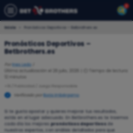
Inicio
»
Pronósticos Deportivos – Betbrothers.es
Pronósticos Deportivos –
Betbrothers.es
Por
Ines Ledo
|
Última actualización el 26 julio, 2026
⏲️ Tiempo de lectura:
12 minutos
+18 / Publicidad / Juego Responsable
Verificado por
Borja Imbérgamo
Si te gusta apostar y quieres mejorar tus resultados,
estás en el lugar adecuado. En Betbrothers.es te traemos
cada día los mejores
pronósticos deportivos
de
nuestros expertos, con análisis detallados para que