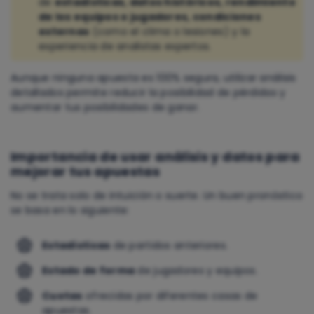
de
estadísticas, datos históricos, rendimiento
de los equipos o jugadores, condiciones
externas
(como el clima o lesiones) y la
experiencia de analistas expertos.
Aunque ninguna apuesta es 100% segura, utilizar análisis
detallados permite reducir la posibilidad de pérdidas y
aumentar tus posibilidades de ganar.
Importancia de usar análisis y datos para
mejorar tus apuestas
No se trata solo de intuición o suerte. Un buen pronóstico
se basa en lo siguiente:
Estadísticas
de partidos anteriores.
Estado de forma
de jugadores y equipos.
Cuotas
ofrecidas por diferentes casas de
apuestas.