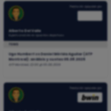
Predicción apoyada por:
Alberto Del Valle
Experto analista en apuestas deportivas
TENIS
Ugo Humbert vs Daniel Mérida Aguilar (ATP
Montreal): análisis y cuotas 05.08.2026
ATP Montreal, 22:00 @ 05.08.2026
Predicción apoyada por: