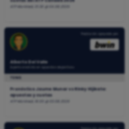
cuotas del ATP Canadá 2026
ATP Montreal, 01:30 @ 04.08.2026
Predicción apoyada por:
Alberto Del Valle
Experto analista en apuestas deportivas
TENIS
Pronóstico Jaume Munar vs Rinky Hijikata:
apuestas y cuotas
ATP Montreal, 16:00 @ 03.08.2026
Predicción apoyada por: