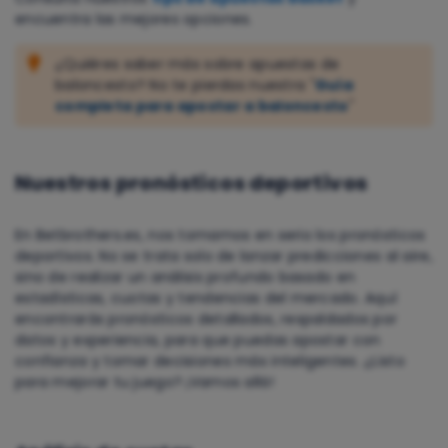
encuentra las mejores opciones.
¿Quiéres saber más sobre apuestas de
baloncesto? No te pierdas nuestra "
Guía
completa para apostar a baloncesto
"
Nuestros pronósticos deportivos
En Betbrothers.es, nos tomamos en serio los pronósticos
deportivos. No se trata solo de lanzar predicciones al aire,
sino de realizar un análisis profundo basado en
estadísticas, cuotas y tendencias del mercado. Aquí
encontrarás pronósticos detallados, respaldados por
datos y experiencia, para que puedas apostar con
confianza y tomar decisiones más inteligentes. ¿Listo
para mejorar tu juego? ¡Vamos allá!