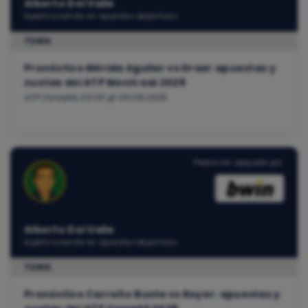
Alberto Del Valle
Experto analista en apuestas deportivas
TENIS
Pronóstico Mérida Aguilar vs Draxl: apuestas y
cuotas del ATP Montreal 2026
ATP Canadá, 00:00 @ 04.08.2026
Predicción apoyada por:
Alberto Del Valle
Experto analista en apuestas deportivas
TENIS
Pronóstico Carreño Busta vs Royer: apuestas y