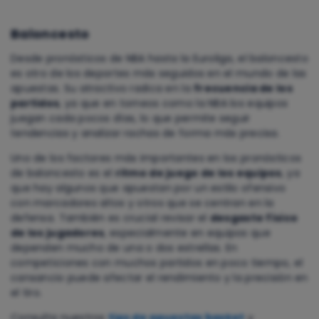
Baloncesto
Desde pronósticos de NBA hasta la Euroliga, el baloncesto
es otro de los deportes más seguidos en el mundo de las
apuestas. Su atractivo radica en la
frecuencia de los
partidos
, ya que en torneos como la NBA los equipos
juegan cada pocos días, lo que permite seguir
tendencias y analizar rachas de forma más precisa.
Uno de los factores más importantes en los pronósticos
de baloncesto es el
ritmo de juego de los equipos
, ya
que hay algunos que apuestan por un estilo ofensivo
con marcadores altos y otros que se centran en la
defensa. También es crucial revisar el
desgaste físico
de los jugadores
, especialmente en equipos que
dependen mucho de una o dos estrellas. En
competiciones con muchos partidos en poco tiempo, el
cansancio puede afectar el rendimiento y la precisión en
el tiro.
Consulta nuestros
tips de apuestas basket
y