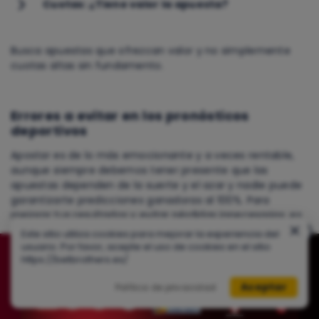
Cuotas: ¿Tiene valor la apuesta?
Busca apuestas que ofrezcan valor y no simplemente
cuotas altas sin fundamento.
Errores a evitar en los pronósticos
deportivos
Apostar es de lo más emocionante y a veces rentable,
aunque siempre debemos tener presente que las
apuestas dependen de la suerte y el azar y nadie puede
garantizarte predicciones ganadoras al 100%. Para
mejorar tus resultados y evitar pérdidas innecesarias, es
clave conocer los errores más comunes en los
Este sitio utiliza cookies para mejorar la experiencia del
pronósticos deportivos y cómo evitarlos. Aquí te
usuario. Por favor, acepte el uso de cookies en el sitio
https://betbrothers.es/
dejamos los fallos más frecuentes y consejos para que
no caigas en ellos:
Aceptar
Política de privacidad
Apostar sin análisis
: Confiar en la intuición o en