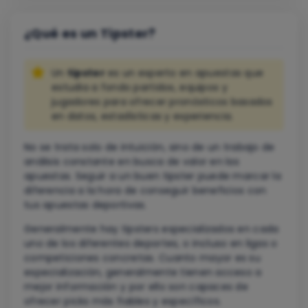
¿Qué es un Tipster?
Un
tipster
es un experto en apuestas que
estudia a fondo partidos, equipos y
jugadores para ofrecer pronósticos basados
en datos, estadísticas y experiencia.
No se trata solo de intuición, sino de un trabajo de
análisis constante en busca de valor en las
apuestas. Seguir a un buen tipster puede marcar la
diferencia a la hora de conseguir beneficios con
tus apuestas deportivas.
Generalmente hay tipsters especializados en cada
uno de los diferentes deportes, o incluso en ligas o
competiciones concretas. Cuanto mayor es su
especialización, generalmente tienen acceso a
mejor información y por ello son capaces de
ofrecer picks más fiables y específicos.