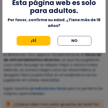
Esta página web es solo
para apostar. Es un deporte muy interesante para los
apostadores porque se juega durante todo el año con
para adultos.
torneos en diferentes superficies: tierra batida, césped y
pista dura. Cada una de estas superficies favorece a
Por favor, confirme su edad. ¿Tiene más de 18
ciertos jugadores, por lo que conocer las estadísticas de
años?
cada tenista en cada tipo de cancha es clave para
hacer buenos pronósticos.
También es importante analizar el
estado físico y
¡SÍ
NO
mental de los jugadores
, ya que al ser un deporte
individual, cualquier bajón de rendimiento puede marcar
la diferencia. Otro aspecto fundamental es el
historial
de enfrentamientos directos
, ya que hay jugadores
cuyo estilo de juego se adapta mejor a ciertos rivales.
Además, en torneos largos como los Grand Slams, el
desgaste físico puede influir en el rendimiento de los
jugadores en rondas avanzadas.
Sigue nuestras
predicciones tenis
para no perderte las
mejores oportunidades.
¿Quiéres saber más sobre apuestas de tenis? No