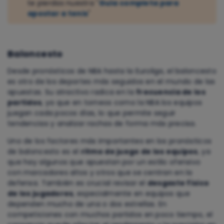
te pierdas nuestra "
Guía completa para
apostar a tenis
"
Baloncesto
Desde pronósticos de NBA hasta la Euroliga, el baloncesto
es otro de los deportes más seguidos en el mundo de las
apuestas. Su atractivo radica en la
frecuencia de los
partidos
, ya que en torneos como la NBA los equipos
juegan cada pocos días, lo que permite seguir
tendencias y analizar rachas de forma más precisa.
Uno de los factores más importantes en los pronósticos
de baloncesto es el
ritmo de juego de los equipos
, ya
que hay algunos que apuestan por un estilo ofensivo
con marcadores altos y otros que se centran en la
defensa. También es crucial revisar el
desgaste físico
de los jugadores
, especialmente en equipos que
dependen mucho de una o dos estrellas. En
competiciones con muchos partidos en poco tiempo, el