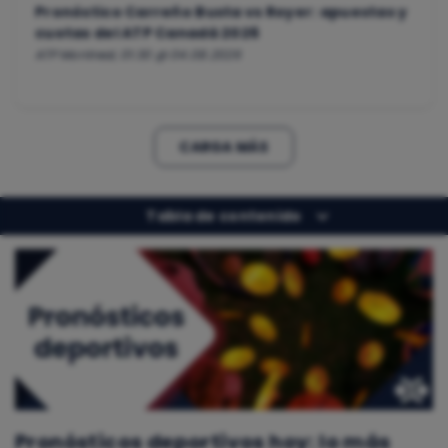
Pronóstico Carreño Busta vs Royer: apuestas y
cuotas del ATP Canadá 2026
ATP Montreal, 01:30 @ 04.08.2026
CARGA MÁS
Tabla de contenido
Pronósticos deportivos hoy: lo más