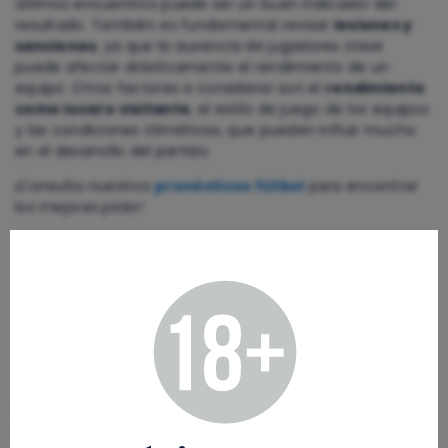
últimos encuentros puede ser un buen indicador del
resultado. También es fundamental revisar
lesiones y
sanciones
, ya que la ausencia de jugadores clave
puede afectar drásticamente el rendimiento de un
equipo. Otros factores a considerar son el
rendimiento
como local o visitante
, el estilo de juego de los equipos
y las condiciones climáticas, que pueden influir mucho
en el desarrollo del partido.
¡Consulta nuestros
pronósticos fútbol
para encontrar
los mejores picks!
¿Quiéres saber más sobre apuestas de fútbol? No
te pierdas nuestra "
Guía completa para
apostar a fútbol
"
Tenis
Con torneos todo el año y mercados como ganador del
set o total de juegos, el tenis ofrece grandes opciones