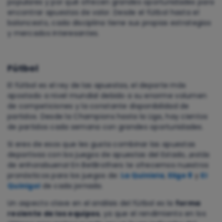
populares y por qué ofrecen grandes oportunidades para
encontrar apuestas de valor. Desde el fútbol hasta el
baloncesto, cada disciplina tiene sus propias estrategias
y mercados interesantes.
Fútbol
El fútbol es el rey de las apuestas, el deporte más
apostado a nivel mundial debido a su enorme volumen
de competiciones y la constante disponibilidad de
partidos. Desde la Champions hasta la Liga, hay cientos
de partidos cada semana con grandes oportunidades.
Si eres de esos que les gusta combinar las apuestas
deportivas con los juegos de apuestas del Estado, ¡estás
de enhorabuena! En BetBrothers te ofrecemos nuestros
pronósticos para los juegos de:
La Quiniela
,
Elige 8
y
El
Quinigol
de cada jornada.
Un aspecto clave en el análisis del fútbol es la
forma
reciente de los equipos
, ya que el rendimiento en los