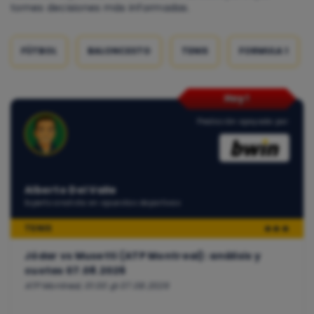
tomes decisiones más informadas.
FÚTBOL
BALONCESTO
TENIS
FORMULA 1
Hoy!
Predicción apoyada por:
Alberto Del Valle
Experto analista en apuestas deportivas
TENIS
🔥🔥🔥
Jódar vs Musetti (ATP Montreal): análisis y
cuotas 07.08.2026
ATP Montreal, 01:00 @ 07.08.2026