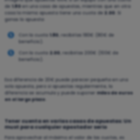
de
1.80
en una casa de apuestas, mientras que en otra
casa la misma apuesta tiene una cuota de
2.00
. Si
ganas la apuesta:
Con la cuota
1.80
, recibirías 180€ (80€ de
beneficio).
Con la cuota
2.00
, recibirías 200€ (100€ de
beneficio).
Esa diferencia de 20€ puede parecer pequeña en una
sola apuesta, pero si apuestas regularmente, la
diferencia se acumula y puede suponer
miles de euros
en el largo plazo
.
Tener cuenta en varias casas de apuestas: Un
must para cualquier apostador serio
Para aprovechar al máximo el valor de las cuotas, es