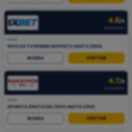
4.8
/5
Puntuación
BONO
100% DE TU PRIMER DEPÓSITO HASTA 300€
VISITAR
RESEÑA
4.7
/5
Puntuación
BONO
APUESTA GRATIS DEL 100% HASTA 200€
VISITAR
RESEÑA