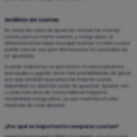
Análisis de cuotas
No todas las casas de apuestas ofrecen las mismas
cuotas para un mismo evento, y a largo plazo, la
diferencia entre haber escogido buenas o malas cuotas
puede marcar una gran diferencia en los resultados de
un apostador.
Cuando realizamos un pronóstico, no solo evaluamos
qué equipo o jugador tiene más probabilidades de ganar,
sino que también buscamos las mejores cuotas
disponibles en distintas casas de apuestas. Apostar con
cuotas más altas de forma habitual mejora la
rentabilidad a largo plazo, ya que maximiza el valor
esperado de cada apuesta.
¿Por qué es importante comparar cuotas?
Imagina que apuestas 100€ a un equipo con una cuota