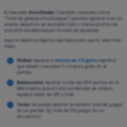
El mercado
Over/Under
(también conocido como
"Total de goles/puntos/juegos") permite apostar si en un
evento deportivo se anotarán más o menos puntos de
una cifra establecida por la casa de apuestas.
Aquí te dejamos algunos ejemplos para que lo veas más
claro:
Fútbol:
Apostar a
menos de 2.5 goles
significa
que deben marcarse 2 o menos goles en el
partido.
Baloncesto:
Apostar a más de 215.5 puntos en la
NBA implica que el total combinado de ambos
equipos debe ser 216 o más.
Tenis:
Se puede apostar al número total de juegos
en un partido (Ej: más de 21.5 juegos en un
encuentro).