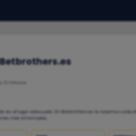
 Betbrothers.es
a: 12 minutos
stás en el lugar adecuado. En Betbrothers.es te traemos cada 
iones más informadas.