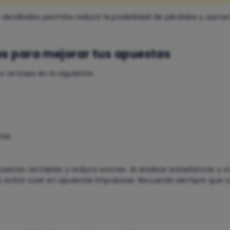
 detallados permite reducir la posibilidad de pérdidas y aumen
os para mejorar tus apuestas
o se basa en lo siguiente:
tas.
stas rentables y reducir errores. Al analizar estadísticas y 
y evitar caer en apuestas impulsivas. Recuerda siempre que