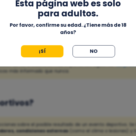
Esta página web es solo
para adultos.
Por favor, confirme su edad. ¿Tiene más de 18
 lo más destacado
años?
es casas de apuestas en España, aquí tienes los pronósticos d
 opciones para maximizar tus ganancias. ¡Echa un vistazo!
¡SÍ
NO
dades de los encuentros más importantes siguiendo
las prev
sticos más informado que nunca.
ortivos?
icciones sobre el posible resultado de un evento deportivo.
adores, condiciones externas
(como el clima o lesiones) y l