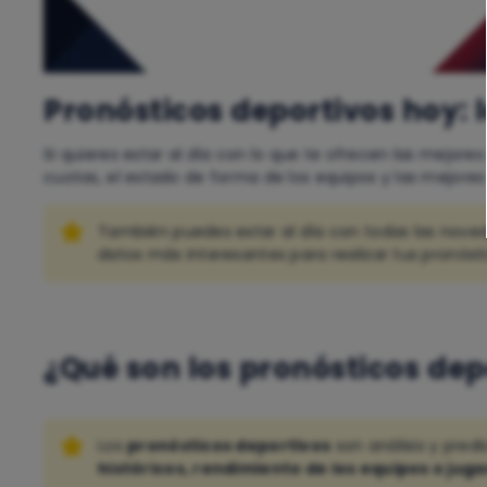
Pronósticos deportivos hoy:
Si quieres estar al día con lo que te ofrecen las mejor
cuotas, el estado de forma de los equipos y las mejores
También puedes estar al día con todas las nove
datos más interesantes para realizar tus pronó
¿Qué son los pronósticos dep
Los
pronósticos deportivos
son análisis y pred
históricos, rendimiento de los equipos o jug