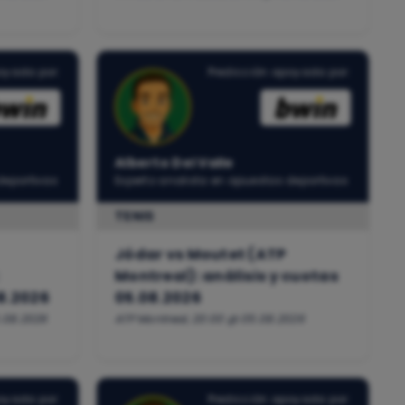
oyada por:
Predicción apoyada por:
Alberto Del Valle
deportivas
Experto analista en apuestas deportivas
TENIS
Jódar vs Moutet (ATP
Montreal): análisis y cuotas
08.2026
05.08.2026
5.08.2026
ATP Montreal, 20:00 @ 05.08.2026
oyada por:
Predicción apoyada por: