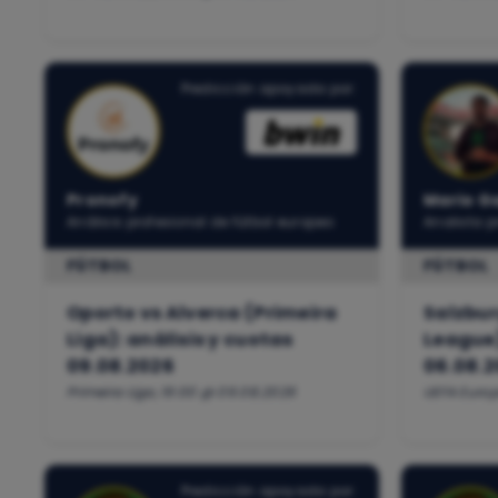
Predicción apoyada por:
Pronofy
Mario G
Análisis profesional de fútbol europeo
Analista p
FÚTBOL
FÚTBOL
Oporto vs Alverca (Primeira
Salzbur
Liga): análisis y cuotas
League)
09.08.2026
06.08.
Primeira Liga, 19:00 @ 09.08.2026
UEFA Europ
Predicción apoyada por: