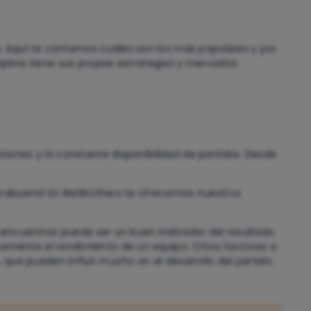
 Aquí te contamos cuáles son los más populares y por
plina tiene sus propias estrategias y mercados
iones y la constante disponibilidad de partidos. Desde
horabuena! En BetBrothers te ofrecemos nuestros
s encuentros puede ser un buen indicador del resultado.
icamente el rendimiento de un equipo. Otros factores a
s, que pueden influir mucho en el desarrollo del partido.