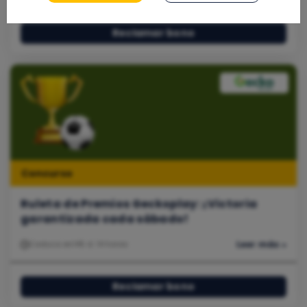
Reclamar bono
Concurso
Ruleta de Premios Geckoplay: ¡Victoria
garantizada cada sábado!
Caduca en
145 d. 14 horas
Leer más »
Reclamar bono