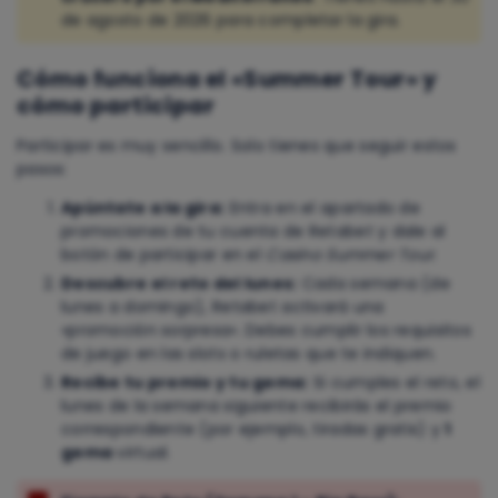
de agosto de 2026 para completar la gira.
Cómo funciona el «Summer Tour» y
cómo participar
Participar es muy sencillo. Solo tienes que seguir estos
pasos:
Apúntate a la gira:
Entra en el apartado de
promociones de tu cuenta de Retabet y dale al
botón de participar en el
Casino Summer Tour
.
Descubre el reto del lunes:
Cada semana (de
lunes a domingo), Retabet activará una
«promoción sorpresa». Debes cumplir los requisitos
de juego en las slots o ruletas que te indiquen.
Recibe tu premio y tu gema:
Si cumples el reto, el
lunes de la semana siguiente recibirás el premio
correspondiente (por ejemplo, tiradas gratis) y
1
gema
virtual.