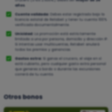
crucero (o los 2.500€) debes ser
mayor de 26
años
.
Cuenta validada:
Debes estar registrado bajo la
licencia estatal de Retabet y tener tu cuenta 100%
verificada documentalmente.
Unicidad:
La promoción está estrictamente
limitada a una por persona, domicilio y dirección IP.
Si intentas usar multicuentas, Retabet anulará
todos los premios y ganancias.
Gastos extra:
Si ganas el crucero, el viaje en sí
está cubierto, pero cualquier gasto extra personal
que generes a bordo o durante las excursiones
correrá de tu cuenta.
Otros bonos