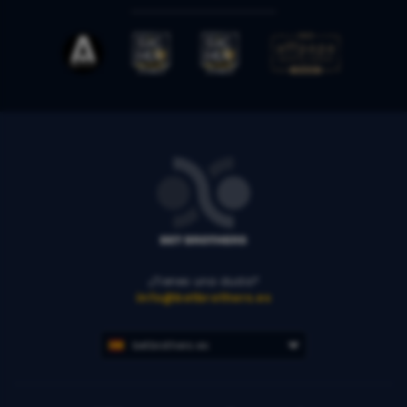
¿Tienes una duda?
info@betbrothers.es
betbrothers.es