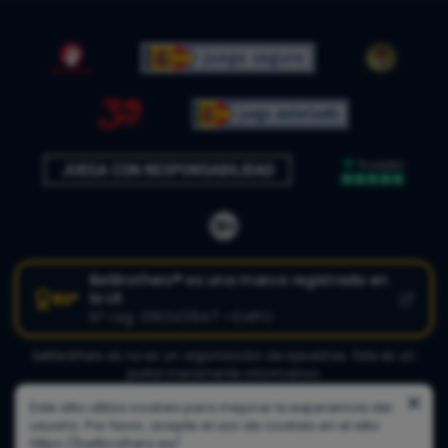
BetBrothers® es una marca registrada en
la UE
EU®
Nº reg. 019243847 • EUIPO
betbrothers.es no es un organizador de apuestas. Este es un
portal meramente informativo.
Copyright © 2026 Bet Brothers ES - Todos los derechos
Este sitio utiliza cookies para mejorar la experiencia del
reservados
usuario. Por favor, acepte el uso de cookies en el sitio
https://betbrothers.es/