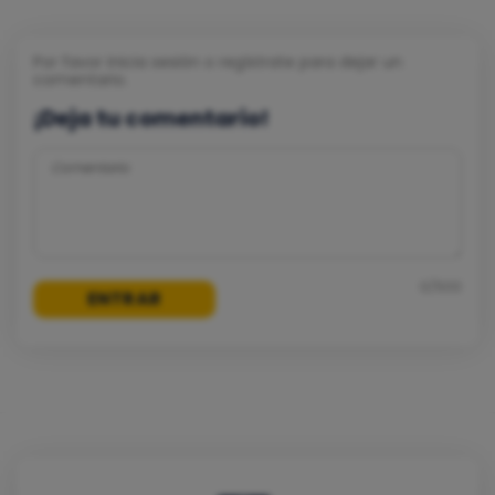
Por favor inicia sesión o regístrate para dejar un
comentario.
¡Deja tu comentario!
0
/500