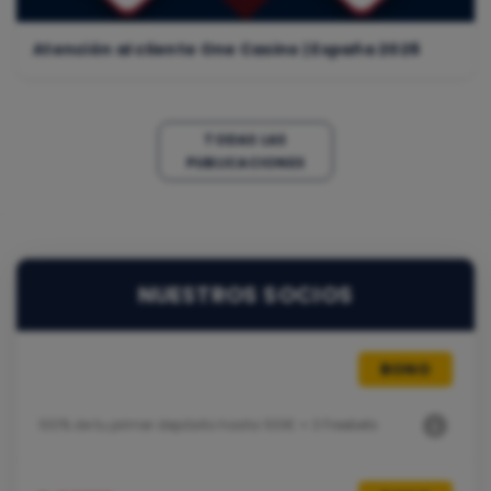
Atención al cliente One Casino | España 2026
TODAS LAS
PUBLICACIONES
NUESTROS SOCIOS
BONO
100% de tu primer depósito hasta 100€ + 3 Freebets