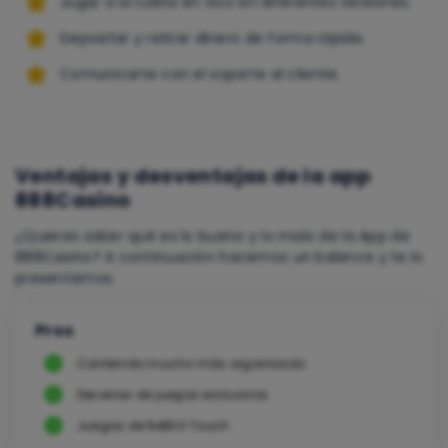
Jugar a la ruleta en vivo en diferentes versiones.
Depositar y retirar dinero de forma rápida.
Comunicarte con el soporte al cliente.
Ventajas y desventajas de la app
888Casino
¿Quieres saber qué es lo bueno y lo malo de la App de
888Casino? A continuación hacemos un balance y te lo
presentamos.
Pros
Contenido mucho más organizado
Decenas de juegos exclusivos
Juegos de NetEnt Touch