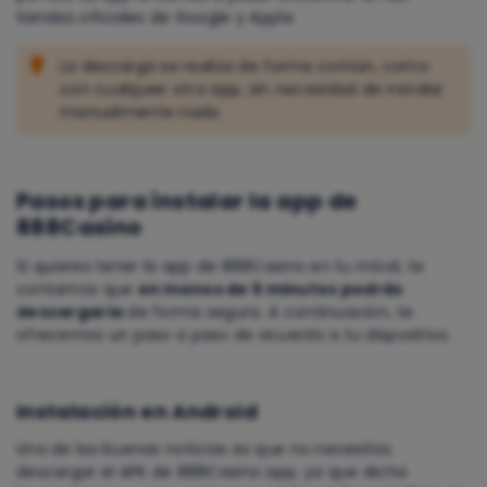
tiendas oficiales de Google y Apple.
La descarga se realiza de forma común, como
con cualquier otra app, sin necesidad de instalar
manualmente nada.
Pasos para instalar la app de
888Casino
Si quieres tener la app de 888Casino en tu móvil, te
contamos que
en menos de 5 minutos podrás
descargarla
de forma segura. A continuación, te
ofrecemos un paso a paso de acuerdo a tu dispositivo.
Instalación en Android
Una de las buenas noticias es que no necesitas
descargar el APK de 888Casino app, ya que dicha