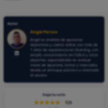
Autor
Ángel Perozo
Ángel es analista de apuestas
deportivas y casino online con más de
7 años de experiencia en iGaming, con
amplio conocimiento en fútbol y otros
deportes, especializado en evaluar
casas de apuestas, bonos y mercados
desde un enfoque práctico y orientado
al usuario.
Deja tu voto
5
/5