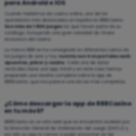
para Android e iOS
Cuando hablamos de casino online, uno de los
operadores más destacados en España es 888Casino.
Son más de 1.600 juegos
los que hacen parte de su
catálogo, incluyendo una gran variedad de títulos
exclusivos del casino.
La marca 888 se ha consagrado en diferentes rubros de
los juegos de azar y hoy
cuenta con tres portales web:
apuestas, póker y casino
. Cada una de estas
verticales tiene una app móvil y en este caso hemos
preparado una reseña completa sobre la app de
888Casino, que nos parece una de las más completas.
¿Cómo descargar la app de 888Casino
en tu móvil?
888Casino es un sitio web que se encuentra avalado por
la Dirección General de Ordenación del Juego (DGOJ) y
por ello su app la vamos a poder encontrar en las