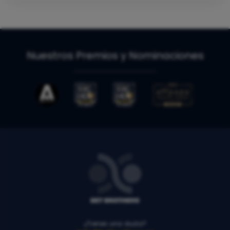
Nuestros Premios y Nominaciones
¿Tienes una duda?