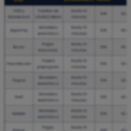
VISA y
Tarjetas de
Hasta 10
10€
N/A
Mastercard
crédito/débito
minutos
Monedero
Hasta 10
Apple Pay
10€
N/A
electrónico
minutos
Pagos
Hasta 10
Bizum
10€
N/A
bancarios
minutos
Tarjeta
Hasta 10
Paysafecard
10€
N/A
prepagada
minutos
Monedero
Hasta 10
Paypal
10€
N/A
electrónico
minutos
Monedero
Hasta 10
Skrill
10€
N/A
electrónico
minutos
Monedero
Hasta 10
Neteller
10€
N/A
electrónico
minutos
Pagos
Hasta 10
Klarna
10€
N/A