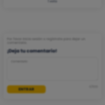
1
voto
Por favor inicia sesión o regístrate para dejar un
comentario.
¡Deja tu comentario!
0
/500