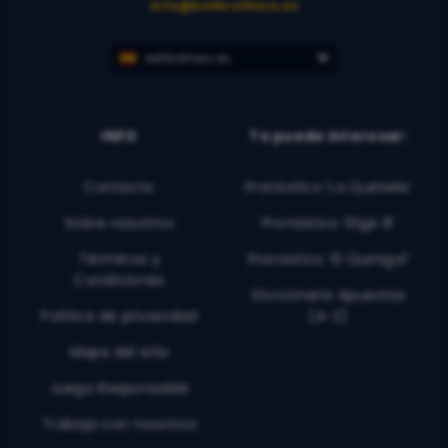
info@betbrothers.es
betbrothers.es
INFO
Te puede interesar:
Contacto
Pronóstico ‘La Quiniela’
Sobre nosotros
Pronóstico ‘Elige 8’
Términos y
Pronóstico ‘El Quinigol’
Condiciones
Diccionario Apuestas
Política de privacidad
(A-Z)
Mapa del sitio
Juego Responsable
Trabaja con nosotros