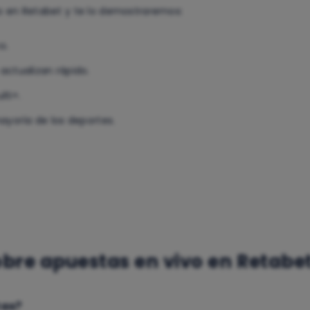
vo en Retabet y te lo demostraremos:
o.
actualizan rápido.
ti+.
mayoría de los deportes.
bre apuestas en vivo en Retabe
tas?