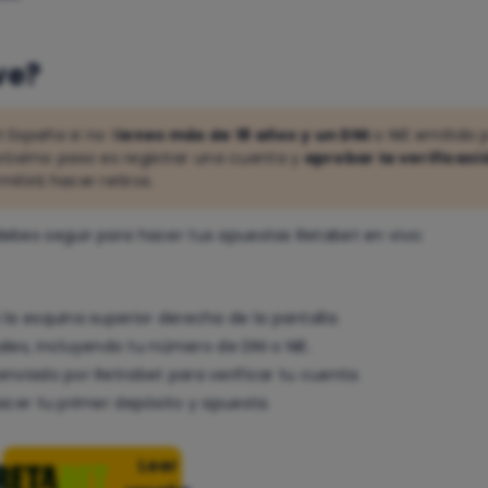
ve?
 España si no t
ienes más de 18 años y un DNI
o NIE emitido 
próximo paso es registrar una cuenta y
aprobar la verificaci
mitirá hacer retiros.
ebes seguir para hacer tus apuestas Retabet en vivo:
 la esquina superior derecha de la pantalla.
les, incluyendo tu número de DNI o NIE.
 enviado por Retrabet para verificar tu cuenta.
hacer tu primer depósito y apuesta.
Leer