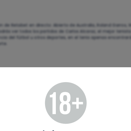
n de Retabet en directo: Abierto de Australia, Roland Garros,
ás ver todos los partidos de Carlos Alcaraz, el mejor tenista
ncia del fútbol u otros deportes, en el tenis apenas encontra
rte.
ados de apuestas de la mejor liga del mundo, sino que tambi
 Europa, Centroamérica y Sudamérica. En algunos notamos apu
 Players+ en la que podrás apostar por la actuación de un j
vicio de
streaming, pantalla animada, estadísticas en tie