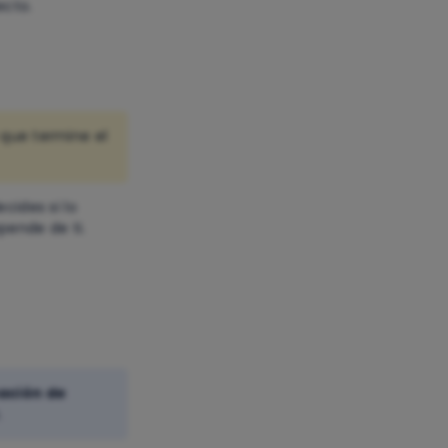
ecto.
 que termine el
cides si lo
epende de ti.
ación de
.