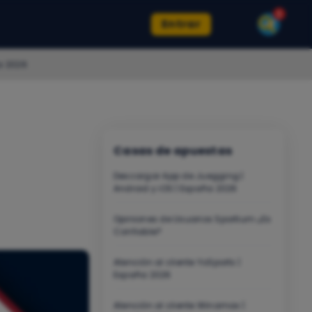
Entrar
a 2026
Casas de apuestas
Descargar App de Juegging |
Android y iOS | España 2026
Opiniones de Usuarios Sportium ¿Es
Confiable?
Atención al cliente YoSports |
España 2026
Atención al cliente Winamax |