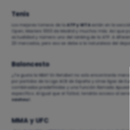
Tenis
Los mejores torneos de la
ATP y WTA
están en la secció
Open, Masters 1000 de Madrid y muchos más. Así que podr
actualidad y número uno del ranking de la ATP. A difere
20 mercados, pero eso se debe a la naturaleza del depo
Baloncesto
¿Te gusta la NBA? En Retabet no solo encontrarás merc
por partidos de la Liga ACB de España y otras ligas de
combinadas predefinidas y una función llamada Apuesta
específico. Al igual que el fútbol, tendrás acceso al ser
cashou
t.
MMA y UFC