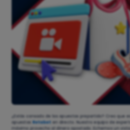
¿Estás cansado de las apuestas prepartido? Creo que es
apuestas
Retabet
en directo. Nuestro equipo de expert
máximo provecho al dinero apostado. Echemos un vista