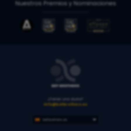
Nuestros Premios y Nominaciones
¿Tienes una duda?
info@betbrothers.es
betbrothers.es