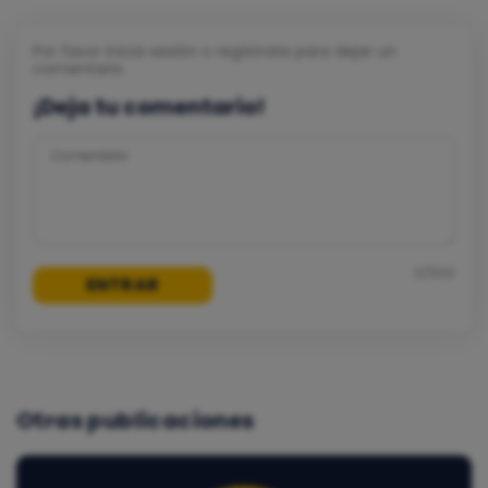
Por favor inicia sesión o regístrate para dejar un
comentario.
¡Deja tu comentario!
0
/500
Otras publicaciones