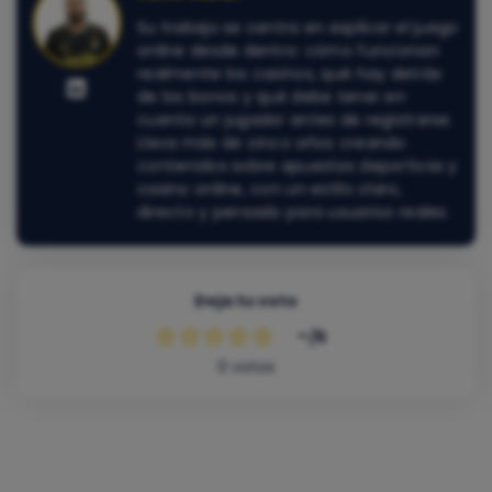
Su trabajo se centra en explicar el juego
online desde dentro: cómo funcionan
realmente los casinos, qué hay detrás
de los bonos y qué debe tener en
cuenta un jugador antes de registrarse.
Lleva más de cinco años creando
contenidos sobre apuestas deportivas y
casino online, con un estilo claro,
directo y pensado para usuarios reales.
Deja tu voto
-
/5
0
votos