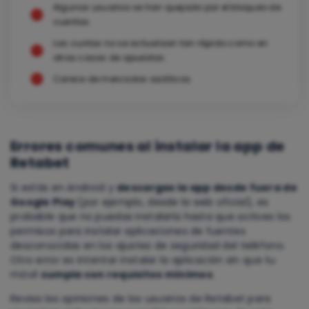
Algunos usuarios se han quejado por el bloqueo de
cuentas.
Las cuotas no se actualizan tan rápido como en
otras casas de apuestas.
Carece de mercados asiáticos.
Errores comunes al instalar la app de
Retabet
Si estás en Android y
descargas la app desde fuera de
Google Play
(por ejemplo, desde la web oficial), es
probable que no puedas instalarla hasta que actives los
permisos para instalar aplicaciones de fuentes
desconocidas en los ajustes de seguridad del teléfono.
Otro error es intentar instalar la aplicación sin que tu
móvil
cumpla con requisitos mínimos
.
Revisa las opiniones de los usuarios de Retabet para