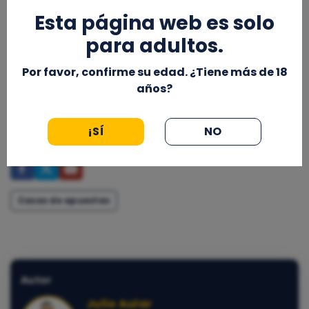
Esta página web es solo
para adultos.
¿Tiene la app las mismas funciones que la
web de Retabet?
Por favor, confirme su edad. ¿Tiene más de 18
años?
¿Cómo solucionar errores de acceso en la
app de Retabet?
¡SÍ
NO
Casas de apuestas
Autor
Julio Aular