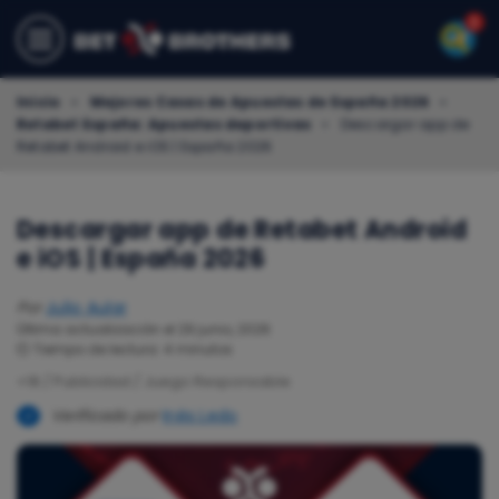
Inicio
»
Mejores Casas de Apuestas de España 2026
»
Retabet España: Apuestas deportivas
»
Descargar app de
Retabet Android e iOS | España 2026
Descargar app de Retabet Android
e iOS | España 2026
Por
Julio Aular
Última actualización el 29 junio, 2026
⏲️ Tiempo de lectura: 4 minutos
+18 / Publicidad / Juego Responsable
Verificado por
Inés Ledo