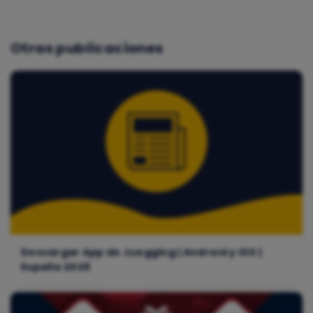
Otras publicaciones
Descargar App de Juegging | Android y iOS |
España 2026