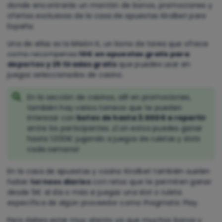
donde encontrarás un montón de bonos, promociones y
ofertas exclusivas de la casa de apuestas Kirolbet para
España.
Una de ellas es la Misión K, un bono de tarea que ofrece
como recompensa
10€ en apuestas gratis para
deportes y 25 tiradas gratis
que puedes usar en
juegos seleccionados de casino.
En la sección de casinos, allí en promociones,
también hay varios torneos que te pueden
interesar con
botes de hasta 3.000€ a repartir
entre los participantes. ¡Con estos puedes ganar
hasta 1.000€ jugando a juegos de ruletas y slots
cada semana!
En la casa de apuestas y casino Kirolbet también suelen
haber
torneos diarios
con retos que te permiten ganar
desde 5€ al día o más si juegas una slot o ruleta
específica de algún proveedor como Pragmatic Play.
Pero debes estar muy atento ya que muchos bonos y