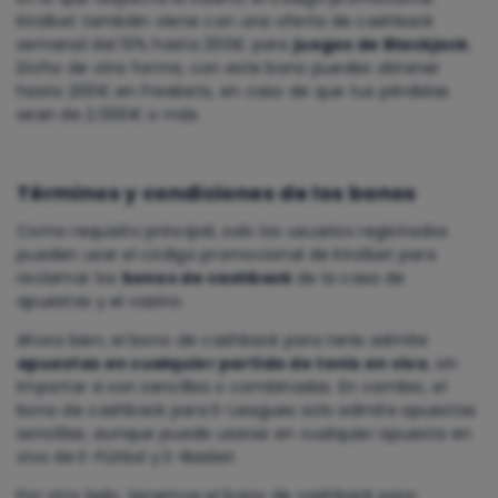
Kirolbet también viene con una oferta de cashback
semanal del 10% hasta 200€ para
juegos de Blackjack.
Dicho de otra forma, con este bono puedes obtener
hasta 200€ en Freebets, en caso de que tus pérdidas
sean de 2.000€ o más.
Términos y condiciones de los bonos
Como requisito principal, solo los usuarios registrados
pueden usar el código promocional de Kirolbet para
reclamar los
bonos de cashback
de la casa de
apuestas y el casino.
Ahora bien, el bono de cashback para tenis admite
apuestas en cualquier partido de tenis en vivo
, sin
importar si son sencillas o combinadas. En cambio, el
bono de cashback para E-Leagues solo admite apuestas
sencillas, aunque puede usarse en cualquier apuesta en
vivo de E-Fútbol y E-Basket.
Por otro lado, tenemos el bono de cashback para