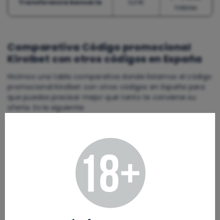
Transferencia bancaria
0,01€
hábiles
Comparativa Código promocional
Kirolbet con otros códigos en España
Hicimos una tabla comparativa donde listamos el código
promocional Kirolbet con otros códigos en España para
que puedas precisar mejor qué tanto te conviene su
oferta. Es la siguiente:
Oferta
Oferta
Requisitos
especial
Depósito
Operador
especial
de
para
mínimo
para casino
liberación
deportes
Cashback
10% hasta
100€ para
Cashback
tenis en vivo
Plazo: 2 días
10% hasta
Sin
Kirolbet
o cashback
Registro y