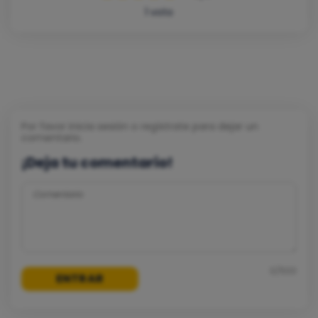
1
voto
Por favor inicia sesión o regístrate para dejar un
comentario.
¡Deja tu comentario!
0
/500