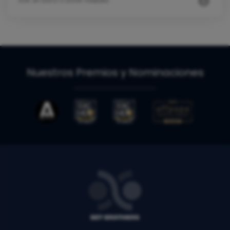
30€ en bono o 3x10€ freebets
Nuestros Premios y Nominaciones