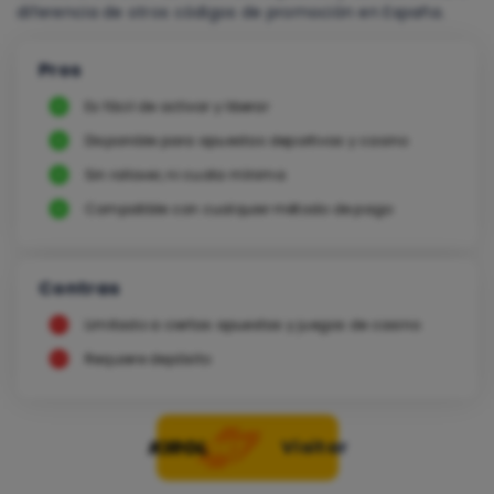
diferencia de otros códigos de promoción en España.
Pros
Es fácil de activar y liberar
Disponible para apuestas deportivas y casino
Sin rollover, ni cuota mínima
Compatible con cualquier método de pago
Contras
Limitado a ciertas apuestas y juegos de casino
Requiere depósito
Visitar