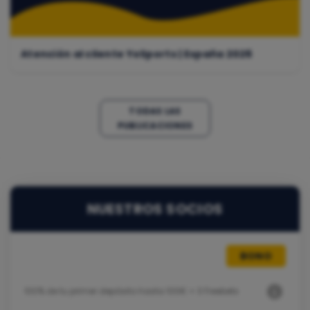
Atención al cliente YoSports | España 2026
TODAS LAS
PUBLICACIONES
NUESTROS SOCIOS
BONO
100% de tu primer depósito hasta 100€ + 3 Freebets