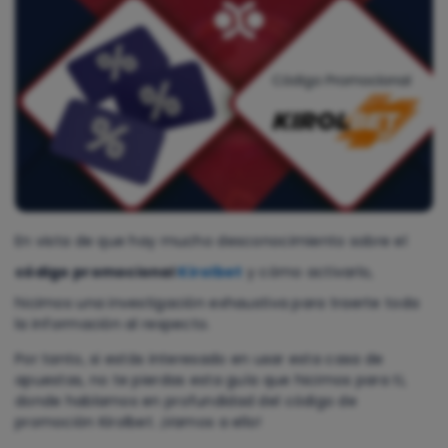
En vista de que hay mucho desconocimiento sobre el
código promocional
Kirolbet
y cómo activarlo,
hicimos una investigación exhaustiva para traerte toda
la información al respecto.
Por tanto, si estás interesado en usar esta casa de
apuestas, no te pierdas esta guía que hicimos para ti,
donde hablamos en profundidad del código de
promoción Kirolbet. ¡Vamos a ello!