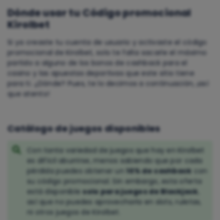
Dónde usar tu Código promocional
Kirolbet
Si ya creaste tu cuenta de usuario y activaste el código
promocional de Kirolbet, solo te falta sacarle el máximo
partido a alguno de los bonos de cashback para el
casino y las apuestas deportivas que este sitio tiene
para ti. ¿Dónde? Pues, te lo decimos a continuación, ¡así
que atento!
Catálogo de juegos disponibles
Con tanta variedad de juegos que hay en Kirolbet
es difícil aburrirse, menos sabiendo que por cada
pérdida puedes obtener un
10% de cashback
con
su código promocional. Sin embargo, esta oferta
está disponible
solo para juegos de Blackjack
,
así que no puedes aprovecharla en slots, ruletas,
ni otros juegos de Kirolbet.