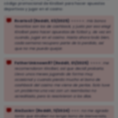
código promocional de Kirolbet para hacer apuestas
deportivas y jugar en el casino:
Rcarlos3 (Reddit, 03/2025)
⭐​⭐​⭐​⭐⭐​:
mis bonos
favoritos son los de cashback, y justo por eso elegí
Kirolbet para hacer apuestas de fútbol y, de vez en
cuando, jugar en el casino. Hasta ahora todo bien,
cada semana recupero parte de lo perdido, así
que no me puedo quejar.
FatherUnknown87 (Reddit, 01/2025)
⭐​⭐​⭐​⭐​:
me
recomendaron Kirolbet, así que decidí probarla.
Llevo unos meses jugando de forma muy
ocasional y cuando pierdo mucho el bono de
cashback del casino me viene de perlas. Solo tuve
un problema una vez con un reembolso no
acreditado, pero lo resolvieron a los días.
AleZuckrr (Reddit, 11/2024)
⭐​⭐⭐​:
no me agrada
tanto que Kirolbet no tenga bono de bienvenida,