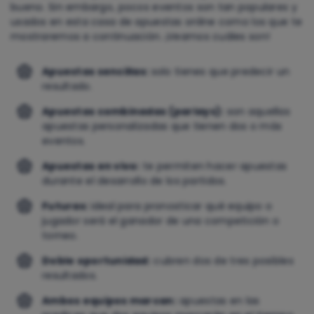
bueno. Sin embargo, pocos eventos son tan populares y
usados en esta casa de apuestas online como los que te
mostraremos a continuación. ¡Veamos cuáles son!
Apuestas sencillas:
solo tienes que predecir un
resultado.
Apuestas combinadas (parlays):
son aquellas
apuestas personalizadas que tienen dos o más
eventos.
Apuestas en vivo:
te permiten hacer apuestas
durante el desarrollo de los partidos.
Futuras:
ideal para pronosticar qué equipo o
jugador será el ganador de una competición o
torneo.
Doble oportunidad:
cubren dos de tres posibles
resultados.
Ambos equipos marcan:
apuestas en las