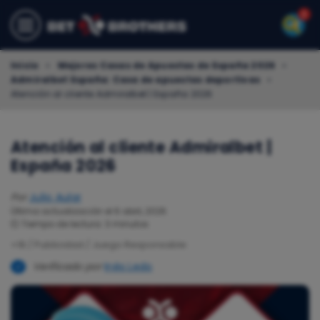
Inicio
»
Mejores Casas de Apuestas de España 2026
»
Admiralbet España: Casa de apuestas deportivas
»
Atención al cliente Admiralbet | España 2026
Atención al cliente Admiralbet |
España 2026
Por
Julio Aular
Última actualización el 6 abril, 2026
⏲️ Tiempo de lectura: 3 minutos
+18 / Publicidad / Juego Responsable
Verificado por
Inés Ledo