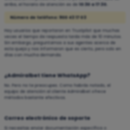
arriba, el horario de atención es de
10:30 a 17:30.
Número de teléfono: 900 43 17 03
Hay usuarios que reportaron en Trustpilot que muchas
veces el tiempo de respuesta tarda más de 10 minutos.
Sin embargo, preguntamos a sus agentes acerca de
esta queja y nos informaron que es cierto, pero solo en
días con mucha demanda.
¿Admiralbet tiene WhatsApp?
No. Pero no te preocupes. Como habrás notado, el
equipo de atención al cliente Admiralbet ofrece
métodos bastante efectivos.
Correo electrónico de soporte
Si necesitas enviar documentación específica o