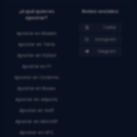
¿A qué quieres
Redes sociales:
apostar?
Twitter
Apostar en Basket
Instagram
Apostar en Tenis
Telegram
Apostar en Fútbol
Apostar en F1
Apostar en Ciclismo
Apostar en Boxeo
Apostar en eSports
Apostar en Golf
Apostar en MotoGP
Apostar en UFC