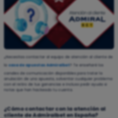
¿Necesitas contactar al equipo de atención al cliente de
la
casa de apuestas Admiralbet
? Te enseñaré los
canales de comunicación disponibles para tratar la
anulación de una apuesta, solventar cualquier problema
con el retiro de tus ganancias e incluso pedir ayuda si
notas que han hackeado tu cuenta.
¿Cómo contactar con la atención al
cliente de Admiralbet en España?