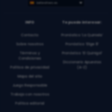
betbrothers.es
INFO
Te puede interesar:
Contacto
Pronóstico ‘La Quiniela’
Sobre nosotros
Pronóstico ‘Elige 8’
Términos y
Pronóstico ‘El Quinigol’
Condiciones
Diccionario Apuestas
Política de privacidad
(A-Z)
Mapa del sitio
Juego Responsable
Trabaja con nosotros
Política editorial