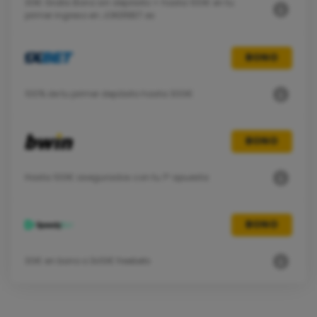
30€ Gratis Bono sin depósito + hasta 100€ en tu
primer ingreso en JOKERBET.es
BONO
100% de tu primer depósito hasta 300€
BONO
Hasta 100€ asegurados con tu 1ª apuesta
BONO
30€ en bono o 3x10€ freebets