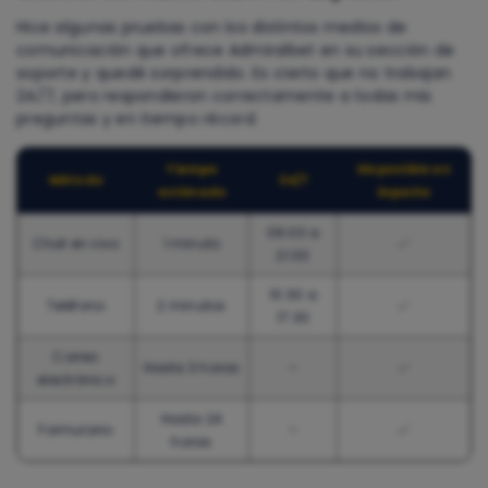
Hice algunas pruebas con los distintos medios de
comunicación que ofrece Admiralbet en su sección de
soporte y quedé sorprendido. Es cierto que no trabajan
24/7, pero respondieron correctamente a todas mis
preguntas y en tiempo récord.
Tiempo
Disponible en
Método
24/7
estimado
España
09:00 a
Chat en vivo
1 minuto
✅
21:00
10:30 a
Teléfono
2 minutos
✅
17:30
Correo
Hasta 3 horas
–
✅
electrónico
Hasta 24
Formulario
–
✅
horas