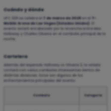
Cuándo y dónde
UFC 326 se celebra el
7 de marzo de 2026
en el
T-
Mobile Arena de Las Vegas (Estados Unidos)
. El
evento estará encabezado por la revancha entre Max
Holloway y Charles Oliveira en el combate principal de la
noche.
Cartelera
Además del esperado Holloway vs Oliveira 2, la velada
contará con varios combates interesantes dentro de
distintas divisiones. Estos son algunos de los
enfrentamientos principales del evento.
Combate
Categoría