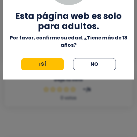
sector iGaming en España, habiendo
trabajado en diferentes empresas del
Esta página web es solo
sector. A lo largo de su trayectoria ha
analizado numerosos casinos y casas
para adultos.
de apuestas, siguiendo de cerca la
evolución del mercado y sus cambios
Por favor, confirme su edad. ¿Tiene más de 18
regulatorios, y trasladando esa
años?
experiencia al lector de forma clara y
práctica.
¡SÍ
NO
Deja tu voto
-
/5
0
votos