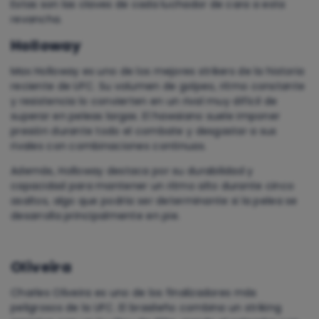
Estas son las claves de cada luchador de cara a esta
revancha.
Holloway
Max Holloway es uno de los mejores strikers de la historia
reciente de UFC. Su volumen de golpeo, ritmo constante
y resistencia lo convierten en un rival muy difícil de
superar en peleas largas. El hawaiano suele imponer
presión durante todo el combate y desgastar a sus
rivales con combinaciones continuas.
Además, Holloway destaca por su durabilidad y
capacidad para mantener un ritmo alto durante cinco
asaltos, algo que podría ser determinante si la pelea se
desarrolla principalmente en pie.
Oliveira
Charles Oliveira es uno de los finalizadores más
peligrosos de la UFC. El brasileño combina un striking