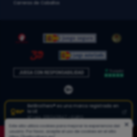
Carreras de Caballos
BetBrothers® es una marca registrada en
la UE
EU®
Nº reg. 019243847 • EUIPO
Este sitio utiliza cookies para mejorar la experiencia del
betbrothers.es no es un organizador de apuestas. Este es un
usuario. Por favor, acepte el uso de cookies en el sitio
portal meramente informativo.
https://betbrothers.es/