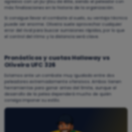
agresivo con un jiu-jitsu de élite, siendo el peleador con
más finalizaciones en la historia de la organización.
Si consigue llevar el combate al suelo, su ventaja técnica
puede ser enorme. Oliveira suele aprovechar cualquier
error del rival para buscar sumisiones rápidas, por lo que
el control del ritmo y la distancia será clave.
Pronósticos y cuotas Holloway vs
Oliveira UFC 326
Estamos ante un combate muy igualado entre dos
peleadores extremadamente ofensivos. Ambos tienen
herramientas para ganar antes del límite, aunque el
desarrollo de la pelea dependerá mucho de quién
consiga imponer su estilo.