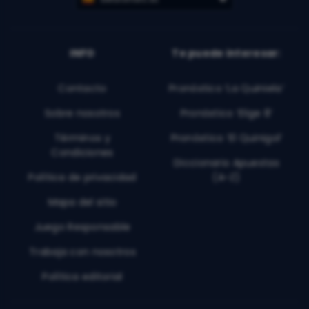
INFO
Te puede interesar:
Contacto
Pronóstico ‘La Quiniela’
Sobre nosotros
Pronóstico ‘Elige 8’
Términos y
Pronóstico ‘El Quinigol’
Condiciones
Diccionario Apuestas
Política de privacidad
(A-Z)
Mapa del sitio
Juego Responsable
Trabaja con nosotros
Política editorial