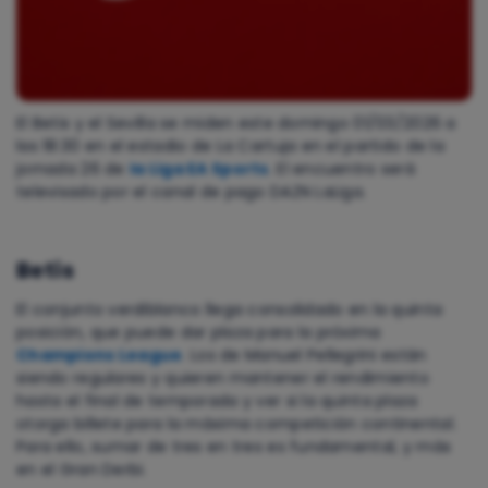
El Betis y el Sevilla se miden este domingo 01/03/2026 a
las 18:30 en el estadio de La Cartuja en el partido de la
jornada 26 de
la Liga EA Sports
. El encuentro será
televisado por el canal de pago DAZN LaLiga.
Betis
El conjunto verdiblanco llega consolidado en la quinta
posición, que puede dar plaza para la próxima
Champions League
. Los de Manuel Pellegrini están
siendo regulares y quieren mantener el rendimiento
hasta el final de temporada y ver si la quinta plaza
otorga billete para la máxima competición continental.
Para ello, sumar de tres en tres es fundamental, y más
en el Gran Derbi.