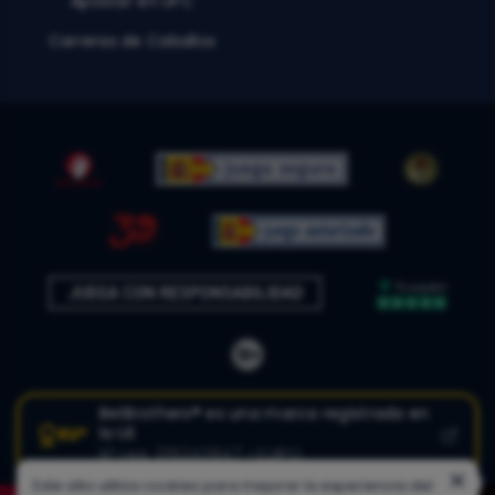
Apostar en UFC
Carreras de Caballos
BetBrothers® es una marca registrada en
la UE
EU®
Nº reg. 019243847 • EUIPO
Este sitio utiliza cookies para mejorar la experiencia del