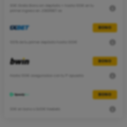
30€ Gratis Bono sin depósito + hasta 100€ en tu
primer ingreso en JOKERBET.es
BONO
100% de tu primer depósito hasta 300€
BONO
Hasta 100€ asegurados con tu 1ª apuesta
BONO
30€ en bono o 3x10€ freebets