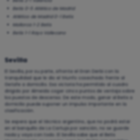
Betis 2-1 Valencia
Betis 0-5 Atlético de Madrid
Atlético de Madrid 0-1 Betis
Mallorca 1-2 Betis
Betis 1-1 Rayo Vallecano
Sevilla
El Sevilla, por su parte, afronta el Gran Derbi con la
tranquilidad que le dio el triunfo cosechado frente al
Getafe a domicilio. Esa victoria ha permitido al cuadro
dirigido por Almeida coger cinco puntos de ventaja sobre
los puestos de descenso. De este modo, ganar al Betis a
domicilio puede suponer un impulso importante en la
clasificación.
Se espera que el técnico argentino, que no podrá estar
en el banquillo de La Cartuja por sanción, no se guarde
nada y vaya con todo. El Sevilla sabe que el Betis