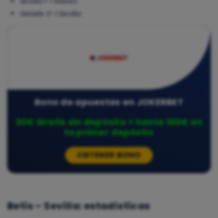
Sevilla 1-1 Alavés
Getafe 0-1 Sevilla
Bono de apuestas en JOKERBET
30€ Gratis sin depósito + hasta 100€ en
tu primer depósito
OBTENER BONO
Betis – Sevilla: estadísticas