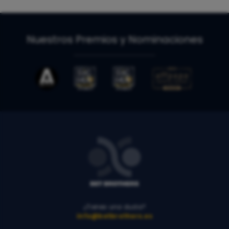
Nuestros Premios y Nominaciones
¿Tienes una duda?
info@betbrothers.es