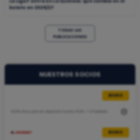
La Liga F entra en La Quiniela: qué cambia en el
boleto en 2026/27
TODAS LAS
PUBLICACIONES
NUESTROS SOCIOS
BONO
100% de tu primer depósito hasta 100€ + 3 Freebets
BONO