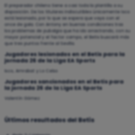
El preparador chileno tiene a casi toda la plantilla a su
disposición. De los titulares indiscutibles únicamente Isco
está lesionado, por lo que se espera que vaya con el
once de gala. Con Antony en buenas condiciones tras
los problemas de pubalgia que ha ido arrastrando, con su
mayor potencial y el factor campo, el Betis buscará más
que tres puntos frente al Sevilla.
Jugadores lesionados en el Betis para la
jornada 26 de la Liga EA Sports
Isco, Amrabat y Lo Celso
Jugadores sancionados en el Betis para
la jornada 26 de la Liga EA Sports
Valentín Gómez
Últimos resultados del Betis