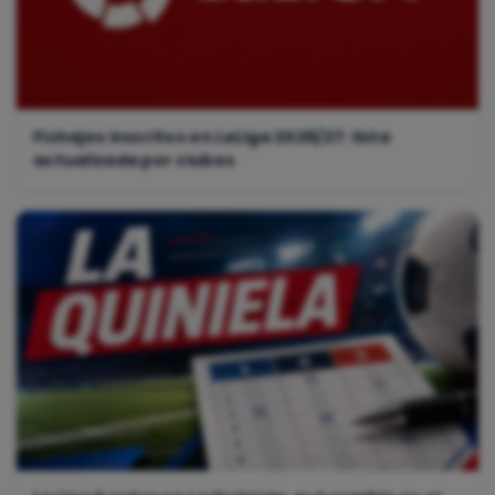
Fichajes inscritos en LaLiga 2026/27: lista
actualizada por clubes