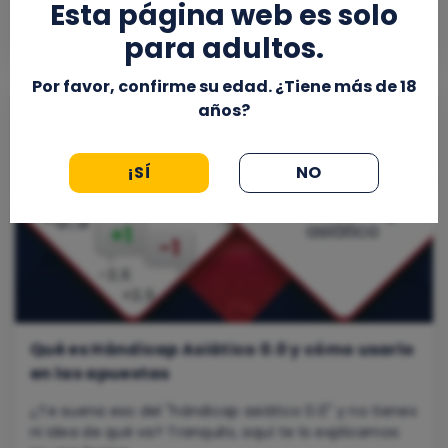
Esta página web es solo
MÁS
para adultos.
Por favor, confirme su edad. ¿Tiene más de 18
años?
¡SÍ
NO
Qué es Hándicap Asiático 0.0 y cómo usarlo
en las apuestas
¿Te suena eso del "hándicap asiático 0.0" y no tienes
ni idea de qué va? Tranquilo, aquí te lo explicamos: