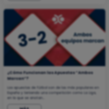
¿Cómo Funcionan las Apuestas “Ambos
Marcan”?
Las apuestas de fútbol son de las más populares en
España y teniendo una competición como La Liga,
en la que se anotan…
MÁS