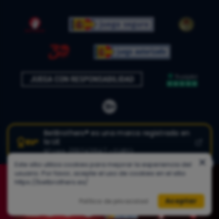
BetBrothers® es una marca registrada en
la UE
EU®
Nº reg. 019243847 • EUIPO
Este sitio utiliza cookies para mejorar la experiencia del
betbrothers.es no es un organizador de apuestas. Este es un
usuario. Por favor, acepte el uso de cookies en el sitio
portal meramente informativo.
https://betbrothers.es/
Copyright © 2026 Bet Brothers ES - Todos los derechos
reservados
Aceptar
Política de privacidad