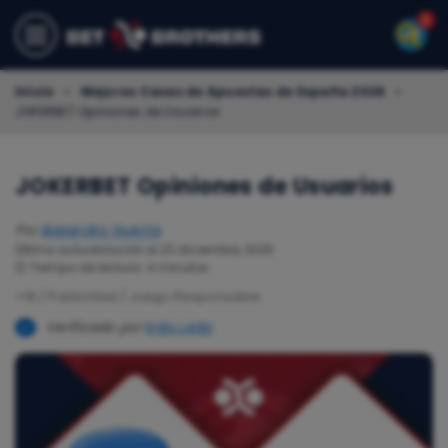
Inicio
»
Mejores Casas de Apuestas de España 2026
»
JOKERBET Opiniones de Usuarios
JOKERBET Opiniones de Usuarios
Por
Alejandro Huerta
Última actualización el 23 diciembre, 2025
⏲️ Tiempo de lectura: 4 minutos
+18 / Publicidad / Juego Responsable
Verificado por
Inés Ledo