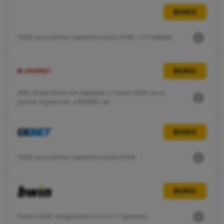
BONO
100% de tu primer depósito hasta 100€ + 3 Freebets
BONO
30€ Gratis Bono sin depósito + hasta 100€ en tu
primer ingreso en JOKERBET.es
BONO
100% de tu primer depósito hasta 300€
BONO
Hasta 100€ asegurados con tu 1ª apuesta