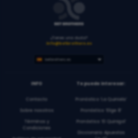
¿Tienes una duda?
info@betbrothers.es
betbrothers.es
INFO
Te puede interesar:
Contacto
Pronóstico ‘La Quiniela’
Sobre nosotros
Pronóstico ‘Elige 8’
Términos y
Pronóstico ‘El Quinigol’
Condiciones
Diccionario Apuestas