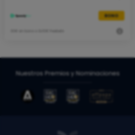
BONO
30€ en bono o 3x10€ freebets
Nuestros Premios y Nominaciones