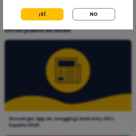
¡SÍ
NO
Otras publicaciones
Descargar App de Juegging | Android y iOS |
España 2026