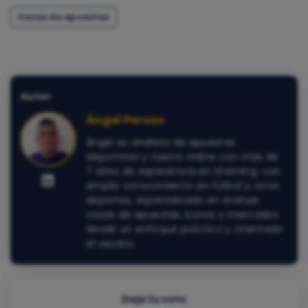
Casas de apuestas
Autor
Ángel Perozo
Ángel es analista de apuestas
deportivas y casino online con más de
7 años de experiencia en iGaming, con
amplio conocimiento en fútbol y otros
deportes, especializado en evaluar
casas de apuestas, bonos y mercados
desde un enfoque práctico y orientado
al usuario.
Deja tu voto