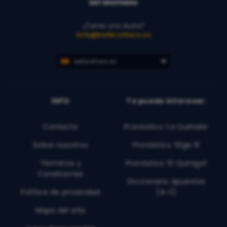
¿Tienes una duda?
info@betbrothers.es
betbrothers.es
INFO
Te puede interesar:
Contacto
Pronóstico ‘La Quiniela’
Sobre nosotros
Pronóstico ‘Elige 8’
Términos y
Pronóstico ‘El Quinigol’
Condiciones
Diccionario Apuestas
Política de privacidad
(A-Z)
Mapa del sitio