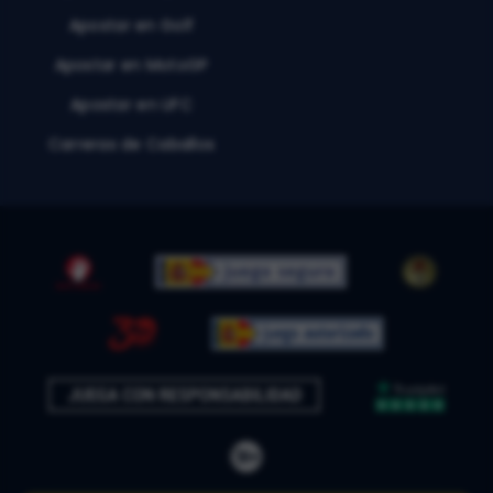
Apostar en Golf
Apostar en MotoGP
Apostar en UFC
Carreras de Caballos