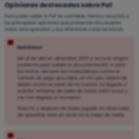
Opiniones destacadas sobre Paf
Para poder saber si Paf es confiable, hemos recurrido a
las principales opiniones que presentan los usuarios
sobre este operador y sus diferentes características.
Hell Ghost
Me di de alta en diciembre 2020 y no tuve ningún
problema para validar la documentación ni para
los retiros, siempre son instantáneos contra el
método de pago que elijas, en mi caso tarjeta de
débito contra el saldo de mi cuenta, he llegado a
solicitar retiradas de saldo de hasta 2.800 euros y
me han llegado al momento.
Para mí, y después de haber jugado en otras casa
de apuestas, ésta sin duda es la mejor de todas.